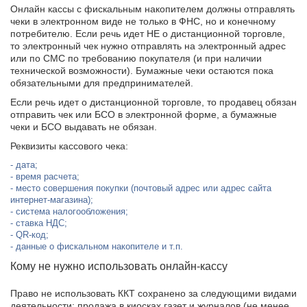
Онлайн кассы с фискальным накопителем должны отправлять
чеки в электронном виде не только в ФНС, но и конечному
потребителю. Если речь идет НЕ о дистанционной торговле,
то электронный чек нужно отправлять на электронный адрес
или по СМС по требованию покупателя (и при наличии
технической возможности). Бумажные чеки остаются пока
обязательными для предпринимателей.
Если речь идет о дистанционной торговле, то продавец обязан
отправить чек или БСО в электронной форме, а бумажные
чеки и БСО выдавать не обязан.
Реквизиты кассового чека:
дата;
время расчета;
место совершения покупки (почтовый адрес или адрес сайта
интернет-магазина);
система налогообложения;
ставка НДС;
QR-код;
данные о фискальном накопителе и т.п.
Кому не нужно использовать онлайн-кассу
Фамилия Имя Отчество
Фамилия Имя Отчество
Фамилия Имя Отчество
Право не использовать ККТ сохранено за следующими видами
деятельности: продажа в киосках газет и журналов (не менее