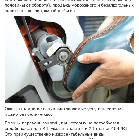
Фамилия Имя Отчество
Дата рождения
половины от оборота), продажа мороженого и безалкогольных
Дата рождения
Дата рождения
напитков в розлив, живой рыбы и т.п.
Дата рождения
Серия и номер паспорта
Серия и номер паспорта
Серия и номер паспорта
Желаемый ежемесячный
Дата выдачи паспорта
доход
Дата выдачи паспорта
Дата выдачи паспорта
Заказать звонок
Даю
согласие на обработку персональных данных
Номер телефона
Кем выдан
Номер ИНН
Номер ИНН
(Необязательно)
(Необязательно)
Отправить
Адрес прописки
Желаемый ежемесячный
Желаемый ежемесячный
доход
доход
Даю
согласие на обработку персональных данных
Номер ИНН
(Необязательно)
Адрес доставки
Адрес доставки
Оказывать многие социально значимые услуги населению
можно без онлайн-касс
Желаемый ежемесячный
Полный перечень занятий, при которых не потребуется
доход
Номер телефона
Номер телефона
онлайн-касса для ИП, указан в части 2 и 2.1 статьи 2 54-ФЗ.
Это преимущественно низкорентабельные виды