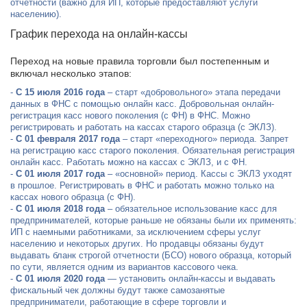
отчетности (важно для ИП, которые предоставляют услуги
населению).
График перехода на онлайн-кассы
Переход на новые правила торговли был постепенным и
включал несколько этапов:
С 15 июля 2016 года
– старт «добровольного» этапа передачи
данных в ФНС с помощью онлайн касс. Добровольная онлайн-
регистрация касс нового поколения (с ФН) в ФНС. Можно
регистрировать и работать на кассах старого образца (с ЭКЛЗ).
С 01 февраля 2017 года
– старт «переходного» периода. Запрет
на регистрацию касс старого поколения. Обязательная регистрация
онлайн касс. Работать можно на кассах с ЭКЛЗ, и с ФН.
С 01 июля 2017 года
– «основной» период. Кассы с ЭКЛЗ уходят
в прошлое. Регистрировать в ФНС и работать можно только на
кассах нового образца (с ФН).
С 01 июля 2018 года
– обязательное использование касс для
предпринимателей, которые раньше не обязаны были их применять:
ИП с наемными работниками, за исключением сферы услуг
населению и некоторых других. Но продавцы обязаны будут
выдавать бланк строгой отчетности (БСО) нового образца, который
по сути, является одним из вариантов кассового чека.
С 01 июля 2020 года
— установить онлайн-кассы и выдавать
фискальный чек должны будут также самозанятые
предприниматели, работающие в сфере торговли и