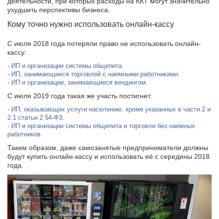
деятельности, при которых расходы на ККТ могут значительно
Адрес доставки
ухудшить перспективы бизнеса.
Отправить
Отправить
Кому точно нужно использовать онлайн-кассу
Даю
Даю
согласие на обработку персональных данных
согласие на обработку персональных данных
Номер телефона
С июля 2018 года потеряли право не использовать онлайн-
кассу:
Отправить
ИП и организации системы общепита.
ИП, занимающиеся торговлей с наемными работниками.
Даю
согласие на обработку персональных данных
ИП и организации, занимающиеся вендингом.
С июля 2019 года такая же участь постигнет:
ИП, оказывающих услуги населению, кроме указанных в части 2 и
2.1 статьи 2 54-ФЗ.
ИП и организации системы общепита и торговли без наемных
работников.
Таким образом, даже самозанятые предприниматели должны
будут купить онлайн-кассу и использовать её с середины 2018
года.