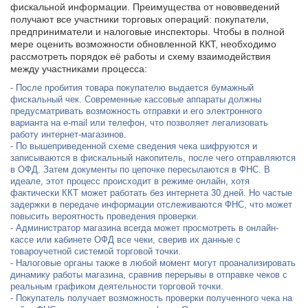
фискальной информации. Преимущества от нововведений
получают все участники торговых операций: покупатели,
предприниматели и налоговые инспекторы. Чтобы в полной
мере оценить возможности обновленной ККТ, необходимо
рассмотреть порядок её работы и схему взаимодействия
между участниками процесса:
После пробития товара покупателю выдается бумажный
фискальный чек. Современные кассовые аппараты должны
предусматривать возможность отправки и его электронного
варианта на e-mail или телефон, что позволяет легализовать
работу интернет-магазинов.
По вышеприведенной схеме сведения чека шифруются и
записываются в фискальный накопитель, после чего отправляются
в ОФД. Затем документы по цепочке пересылаются в ФНС. В
идеале, этот процесс происходит в режиме онлайн, хотя
фактически ККТ может работать без интернета 30 дней. Но частые
задержки в передаче информации отслеживаются ФНС, что может
повысить вероятность проведения проверки.
Администратор магазина всегда может просмотреть в онлайн-
кассе или кабинете ОФД все чеки, сверив их данные с
товароучетной системой торговой точки.
Налоговые органы также в любой момент могут проанализировать
динамику работы магазина, сравнив перерывы в отправке чеков с
реальным графиком деятельности торговой точки.
Покупатель получает возможность проверки полученного чека на