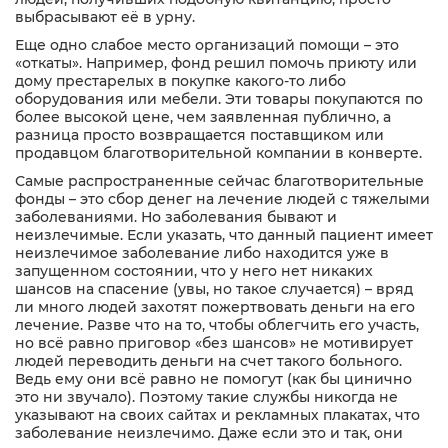
выбрасывают её в урну.
Фамилия Имя Отчество
Дата рождения
Еще одно слабое место организаций помощи – это
Дата рождения
Дата рождения
«откаты». Например, фонд решил помочь приюту или
дому престарелых в покупке какого-то либо
Серия и номер
Дата рождения
оборудования или мебели. Эти товары покупаются по
паспорта
Серия и номер
Серия и номер
более высокой цене, чем заявленная публично, а
паспорта
паспорта
разница просто возвращается поставщиком или
Желаемый
продавцом благотворительной компании в конверте.
Дата выдачи паспорта
ежемесячный доход
Самые распространенные сейчас благотворительные
Дата выдачи паспорта
Дата выдачи паспорта
Заказать звонок
фонды – это сбор денег на лечение людей с тяжелыми
заболеваниями. Но заболевания бывают и
Даю
согласие на обработку персональных данных
Номер телефона
Кем выдан
неизлечимые. Если указать, что данный пациент имеет
Номер ИНН
Номер ИНН
неизлечимое заболевание либо находится уже в
(Необязательно)
(Необязательно)
запущенном состоянии, что у него нет никаких
Отправить
Адрес прописки
шансов на спасение (увы, но такое случается) – вряд
Желаемый
Желаемый
ли много людей захотят пожертвовать деньги на его
ежемесячный доход
ежемесячный доход
лечение. Разве что на то, чтобы облегчить его участь,
Даю
согласие на обработку персональных данных
Номер ИНН
но всё равно приговор «без шансов» не мотивирует
(Необязательно)
людей переводить деньги на счет такого больного.
Адрес доставки
Адрес доставки
Ведь ему они всё равно не помогут (как бы цинично
это ни звучало). Поэтому такие службы никогда не
Желаемый
указывают на своих сайтах и рекламных плакатах, что
ежемесячный доход
заболевание неизлечимо. Даже если это и так, они
Номер телефона
Номер телефона