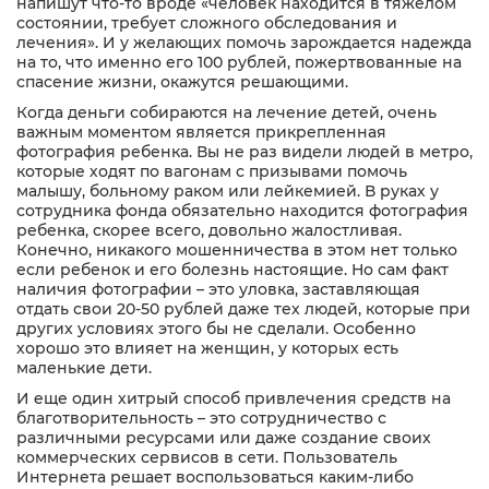
напишут что-то вроде «человек находится в тяжелом
состоянии, требует сложного обследования и
Адрес доставки
лечения». И у желающих помочь зарождается надежда
Отправить
Отправить
на то, что именно его 100 рублей, пожертвованные на
спасение жизни, окажутся решающими.
Даю
Даю
согласие на обработку персональных данных
согласие на обработку персональных данных
Номер телефона
Когда деньги собираются на лечение детей, очень
важным моментом является прикрепленная
фотография ребенка. Вы не раз видели людей в метро,
Отправить
которые ходят по вагонам с призывами помочь
малышу, больному раком или лейкемией. В руках у
сотрудника фонда обязательно находится фотография
Даю
согласие на обработку персональных данных
ребенка, скорее всего, довольно жалостливая.
Конечно, никакого мошенничества в этом нет только
если ребенок и его болезнь настоящие. Но сам факт
наличия фотографии – это уловка, заставляющая
отдать свои 20-50 рублей даже тех людей, которые при
других условиях этого бы не сделали. Особенно
хорошо это влияет на женщин, у которых есть
маленькие дети.
И еще один хитрый способ привлечения средств на
благотворительность – это сотрудничество с
различными ресурсами или даже создание своих
коммерческих сервисов в сети. Пользователь
Интернета решает воспользоваться каким-либо