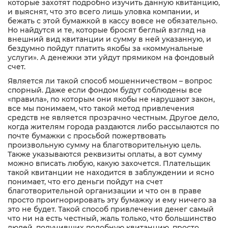
которые захотят подробно изучить данную квитанцию,
и выяснят, что это всего лишь уловка компании, и
бежать с этой бумажкой в кассу вовсе не обязательно.
Но найдутся и те, которые бросят беглый взгляд на
внешний вид квитанции и сумму в ней указанную, и
бездумно пойдут платить якобы за «коммунальные
услуги». А денежки эти уйдут прямиком на фондовый
счет.
Является ли такой способ мошенничеством – вопрос
спорный. Даже если фондом будут соблюдены все
«правила», по которым они якобы не нарушают закон,
все мы понимаем, что такой метод привлечения
средств не является прозрачно честным. Другое дело,
когда жителям города раздаются либо рассылаются по
почте бумажки с просьбой пожертвовать
произвольную сумму на благотворительную цель.
Также указываются реквизиты оплаты, а вот сумму
можно вписать любую, какую захочется. Плательщик
такой квитанции не находится в заблуждении и ясно
понимает, что его деньги пойдут на счет
благотворительной организации и что он в праве
просто проигнорировать эту бумажку и ему ничего за
это не будет. Такой способ привлечения денег самый
Фамилия Имя Отчество
что ни на есть честный, жаль только, что большинство
Фамилия Имя Отчество
Фамилия Имя Отчество
людей, получивших подобную квитанцию, просто