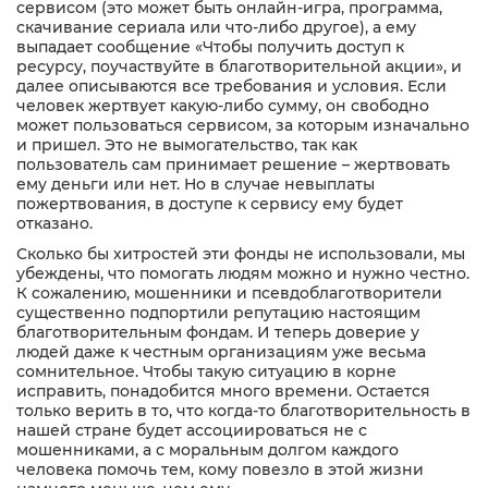
сервисом (это может быть онлайн-игра, программа,
скачивание сериала или что-либо другое), а ему
выпадает сообщение «Чтобы получить доступ к
ресурсу, поучаствуйте в благотворительной акции», и
далее описываются все требования и условия. Если
человек жертвует какую-либо сумму, он свободно
может пользоваться сервисом, за которым изначально
и пришел. Это не вымогательство, так как
пользователь сам принимает решение – жертвовать
ему деньги или нет. Но в случае невыплаты
пожертвования, в доступе к сервису ему будет
отказано.
Сколько бы хитростей эти фонды не использовали, мы
убеждены, что помогать людям можно и нужно честно.
К сожалению, мошенники и псевдоблаготворители
существенно подпортили репутацию настоящим
благотворительным фондам. И теперь доверие у
людей даже к честным организациям уже весьма
сомнительное. Чтобы такую ситуацию в корне
исправить, понадобится много времени. Остается
только верить в то, что когда-то благотворительность в
нашей стране будет ассоциироваться не с
мошенниками, а с моральным долгом каждого
человека помочь тем, кому повезло в этой жизни