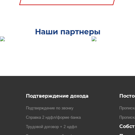
Наши партнеры
Подтверждение дохода
Посто
Подтверждение по звонку
Прописк
Справка 2 ндфл/форме банка
Прописк
Собс
Трудовой договор + 2 ндфл