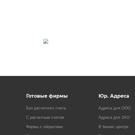
Готовые фирмы
Юр. Адреса
Без расчетного счета
Адреса для ООО
С расчетным счетом
Адреса для ЗАО
Фирмы с оборотами
В бизнес центре