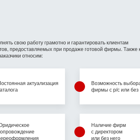
лнять свою работу грамотно
и гарантировать клиентам
тов, предоставляемых при
продаже готовой фирмы. Также 
заказчики относим:
Постоянная актуализация
Возможность выбор
каталога
фирмы с р/с или без
Юридическое
Наличие фирм
сопровождение
с
директором
переоформления
или без него