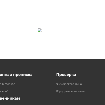
янная прописка
Проверка
а в Москве
Физического лица
а в м/о
Юридического лица
твенникам