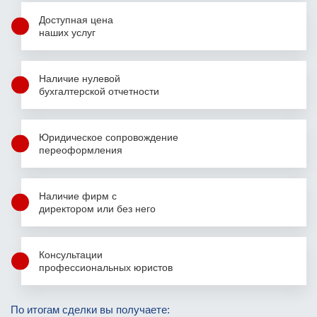
Доступная цена
наших услуг
Наличие нулевой
бухгалтерской
отчетности
Юридическое сопровождение
переоформления
Наличие фирм
с
директором
или без него
Консультации
профессиональных юристов
Фамилия Имя Отчество
Фамилия Имя Отчество
Фамилия Имя Отчество
По итогам сделки вы получаете: