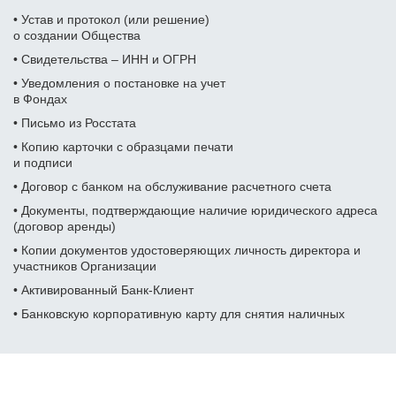
Фамилия Имя Отчество
Дата рождения
• Устав и протокол (или решение)
Дата рождения
Дата рождения
о создании Общества
• Свидетельства – ИНН и ОГРН
Дата рождения
Серия и номер паспорта
Серия и номер паспорта
Серия и номер паспорта
• Уведомления о постановке на учет
в Фондах
Желаемый ежемесячный
Дата выдачи паспорта
• Письмо из Росстата
доход
Дата выдачи паспорта
Дата выдачи паспорта
Заказать звонок
• Копию карточки с образцами печати
и подписи
Даю
согласие на обработку персональных данных
Номер телефона
Кем выдан
Номер ИНН
Номер ИНН
• Договор с банком на обслуживание расчетного счета
(Необязательно)
(Необязательно)
• Документы, подтверждающие наличие юридического адреса
(договор аренды)
Отправить
Адрес прописки
Желаемый ежемесячный
Желаемый ежемесячный
• Копии документов удостоверяющих личность директора и
доход
доход
Даю
согласие на обработку персональных данных
участников
Организации
Номер ИНН
• Активированный Банк-Клиент
(Необязательно)
Адрес доставки
Адрес доставки
• Банковскую корпоративную карту для снятия наличных
Желаемый ежемесячный
доход
Номер телефона
Номер телефона
Отзывы наших клиентов
Адрес доставки