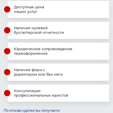
Доступная цена
наших услуг
Наличие нулевой
бухгалтерской
отчетности
Юридическое сопровождение
переоформления
Наличие фирм
с
директором
или без него
Консультации
профессиональных юристов
Фамилия Имя Отчество
Фамилия Имя Отчество
Фамилия Имя Отчество
По итогам сделки вы получаете: