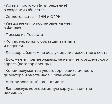
Фамилия Имя Отчество
Дата рождения
• Устав и протокол (или решение)
Дата рождения
Дата рождения
о создании Общества
• Свидетельства – ИНН и ОГРН
Серия и номер
Дата рождения
паспорта
Серия и номер
Серия и номер
• Уведомления о постановке на учет
паспорта
паспорта
в Фондах
Желаемый
• Письмо из Росстата
Дата выдачи паспорта
ежемесячный доход
Дата выдачи паспорта
Дата выдачи паспорта
Заказать звонок
• Копию карточки с образцами печати
и подписи
Даю
согласие на обработку персональных данных
Номер телефона
Кем выдан
• Договор с банком на обслуживание расчетного счета
Номер ИНН
Номер ИНН
(Необязательно)
(Необязательно)
• Документы, подтверждающие наличие юридического
адреса (договор аренды)
Отправить
Адрес прописки
Желаемый
Желаемый
• Копии документов удостоверяющих личность
ежемесячный доход
ежемесячный доход
директора и участников
Организации
Даю
согласие на обработку персональных данных
Номер ИНН
• Активированный Банк-Клиент
(Необязательно)
Адрес доставки
Адрес доставки
• Банковскую корпоративную карту для снятия
наличных
Желаемый
ежемесячный доход
Номер телефона
Номер телефона