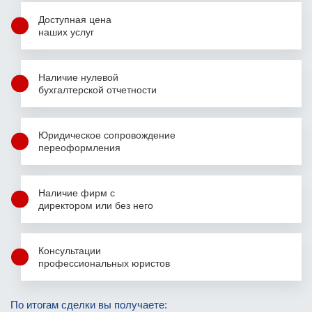
Доступная цена
наших услуг
Наличие нулевой
бухгалтерской
отчетности
Юридическое сопровождение
переоформления
Наличие фирм
с
директором
или без него
Консультации
профессиональных юристов
Фамилия Имя Отчество
Фамилия Имя Отчество
Фамилия Имя Отчество
По итогам сделки вы получаете: