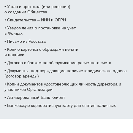
Фамилия Имя Отчество
Дата рождения
• Устав и протокол (или решение)
Дата рождения
Дата рождения
о создании Общества
• Свидетельства – ИНН и ОГРН
Дата рождения
Серия и номер паспорта
Серия и номер паспорта
Серия и номер паспорта
• Уведомления о постановке на учет
в Фондах
Желаемый ежемесячный
Дата выдачи паспорта
• Письмо из Росстата
доход
Дата выдачи паспорта
Дата выдачи паспорта
Заказать звонок
• Копию карточки с образцами печати
и подписи
Даю
согласие на обработку персональных данных
Номер телефона
Кем выдан
Номер ИНН
Номер ИНН
• Договор с банком на обслуживание расчетного счета
(Необязательно)
(Необязательно)
• Документы, подтверждающие наличие юридического адреса
(договор аренды)
Отправить
Адрес прописки
Желаемый ежемесячный
Желаемый ежемесячный
• Копии документов удостоверяющих личность директора и
доход
доход
Даю
согласие на обработку персональных данных
участников
Организации
Номер ИНН
• Активированный Банк-Клиент
(Необязательно)
Адрес доставки
Адрес доставки
• Банковскую корпоративную карту для снятия наличных
Желаемый ежемесячный
доход
Номер телефона
Номер телефона
Отзывы наших клиентов
Адрес доставки