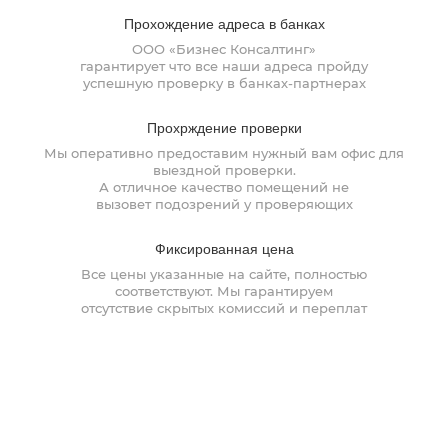
Прохождение
адреса в банках
ООО «Бизнес Консалтинг»
гарантирует что все наши адреса пройду
успешную проверку
в банках-партнерах
Прохрждение
проверки
Фамилия Имя Отчество
Мы оперативно предоставим нужный вам офис для
Фамилия Имя Отчество
Фамилия Имя Отчество
выездной проверки.
А отличное качество помещений не
вызовет подозрений у проверяющих
Фамилия Имя Отчество
Дата рождения
Дата рождения
Дата рождения
Фиксированная
цена
Серия и номер
Дата рождения
Все цены указанные на сайте, полностью
паспорта
Серия и номер
Серия и номер
соответствуют. Мы гарантируем
паспорта
паспорта
отсутствие скрытых комиссий и переплат
Желаемый
Дата выдачи паспорта
ежемесячный доход
Дата выдачи паспорта
Дата выдачи паспорта
Заказать звонок
Даю
согласие на обработку персональных данных
Номер телефона
Кем выдан
Отзывы наших клиентов
Номер ИНН
Номер ИНН
Заявка на наши услуги
(Необязательно)
(Необязательно)