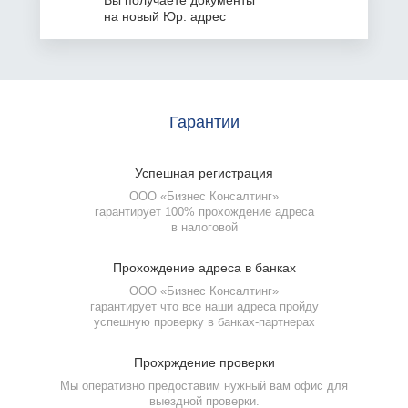
на
новый Юр. адрес
Гарантии
Успешная
регистрация
ООО «Бизнес Консалтинг»
гарантирует 100% прохождение адреса
в налоговой
Фамилия Имя Отчество
Прохождение
адреса в банках
Фамилия Имя Отчество
Фамилия Имя Отчество
ООО «Бизнес Консалтинг»
гарантирует что все наши адреса пройду
Фамилия Имя Отчество
Дата рождения
успешную проверку
в банках-партнерах
Дата рождения
Дата рождения
Прохрждение
проверки
Дата рождения
Серия и номер паспорта
Мы оперативно предоставим нужный вам офис для
Серия и номер паспорта
Серия и номер паспорта
выездной проверки.